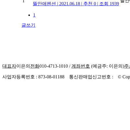
뜰안
1
뜰안애펜션
|
2021.06.18
|
추천 0
|
조회 1939
1
글쓰기
대표자
이은의
전화
010-4713-1010 /
계좌번호
(예금주: 이은의)
주
사업자등록번호 : 873-08-01188 통신판매업신고번호 : © Copyright 2